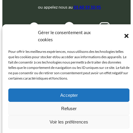
ou appelez nous au
01 60 19 10 95
Gérer le consentement aux
cookies
Accès rapide
Pour offrir les meilleures expériences, nous utilisons des technologies telles
que les cookies pour stocker et/ou accéder aux informations des appareils. Le
fait de consentir à ces technologies nous permettra de traiter des données
Accueil
telles que le comportement de navigation ou les ID uniques sur ce site. Le fait de
Particuliers
ne pas consentir ou de retirer son consentement peut avoir un effet négatif sur
Collectivités
certaines caractéristiques et fonctions.
Professionnels
Nos locaux
Accepter
L’Alec Ouest Essonne
Refuser
Mentions légales
Données personnelles
Voir les préférences
Presse